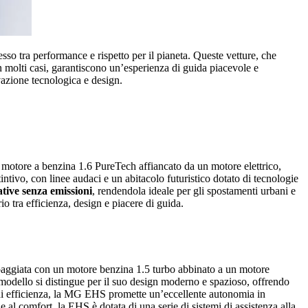
o tra performance e rispetto per il pianeta. Queste vetture, che
n molti casi, garantiscono un’esperienza di guida piacevole e
ovazione tecnologica e design.
 motore a benzina 1.6 PureTech affiancato da un motore elettrico,
ntivo, con linee audaci e un abitacolo futuristico dotato di tecnologie
ative senza emissioni
, rendendola ideale per gli spostamenti urbani e
o tra efficienza, design e piacere di guida.
ipaggiata con un motore benzina 1.5 turbo abbinato a un motore
modello si distingue per il suo design moderno e spazioso, offrendo
ni di efficienza, la MG EHS promette un’eccellente autonomia in
al comfort, la EHS è dotata di una serie di sistemi di assistenza alla