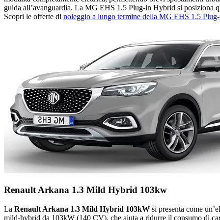
guida all’avanguardia. La MG EHS 1.5 Plug-in Hybrid si posiziona qui
Scopri le offerte di
noleggio a lungo termine della MG EHS 1.5 Plug-
Renault Arkana 1.3 Mild Hybrid 103kw
La
Renault Arkana 1.3 Mild Hybrid 103kW
si presenta come un’el
mild-hybrid da 103kW (140 CV), che aiuta a ridurre il consumo di carb