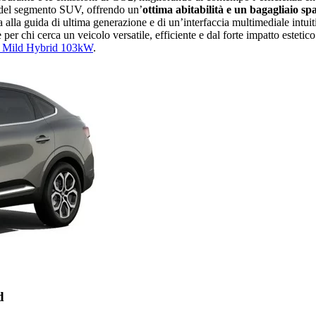
no del segmento SUV, offrendo un’
ottima abitabilità e un bagagliaio spa
alla guida di ultima generazione e di un’interfaccia multimediale intuit
r chi cerca un veicolo versatile, efficiente e dal forte impatto estetico
.3 Mild Hybrid 103kW
.
d