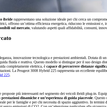
o ibride
rappresentano una soluzione ideale per chi cerca un compromess
ci, offrono un’ottima efficienza energetica, riducono le emissioni e, i
ponibili sul mercato
, valutando aspetti quali affidabilità, consumi, inn
rcato
eganza, innovazione tecnologica e prestazioni ambientali. Dotata di un
a fluida e reattiva. Questo modello si distingue per il suo design disti
guida completamente elettrica, è
capace di percorrere distanze signific
stazioni. La Peugeot 3008 Hybrid 225 rappresenta un eccellente equilibri
rid 225
.
proposte più interessanti nel segmento dei veicoli ibridi plug-in. Equ
 prestazioni dinamiche e un’esperienza di guida piacevole
. Questo 
deale per le famiglie e per chi necessita di spazio aggiuntivo. In termi
 senza emissioni di CO2. Con un’attenzione particolare alla sicurezza e 