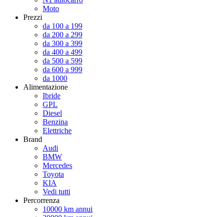
Moto
Prezzi
da 100 a 199
da 200 a 299
da 300 a 399
da 400 a 499
da 500 a 599
da 600 a 999
da 1000
Alimentazione
Ibride
GPL
Diesel
Benzina
Elettriche
Brand
Audi
BMW
Mercedes
Toyota
KIA
Vedi tutti
Percorrenza
10000 km annui