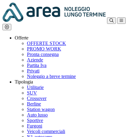
Offerte
OFFERTE STOCK
PROMO WORK
Pronta consegna
Aziende
Partita Iva
Privati
Noleggio a breve termine
Tipologia
Utilitarie
SUV
Crossover
Berline
Station wagon
Auto lusso
Sportive
Furgoni
Veicoli commerciali
N1 autocarro