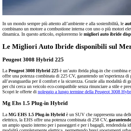
In un mondo sempre più attento all’ambiente e alla sostenibilità, le
aut
combinano un motore a combustione interna con uno o più motori elettri
dinamica. In questo articolo, esploreremo le
migliori auto ibride dis
Le Migliori Auto Ibride disponibili sul Me
Peugeot 3008 Hybrid 225
La
Peugeot 3008 Hybrid 225
è un’auto ibrida plug-in che combina el
offre una potenza combinata di 225 CV, garantendo un’esperienza di guid
all’avanguardia per il comfort e la sicurezza. Grazie alla modalità di 
per chi cerca un veicolo eco-compatibile senza rinunciare a stile e pre
Scopri le offerte di
noleggio a lungo termine della Peugeot 3008 Hyb
Mg Ehs 1.5 Plug-in Hybrid
La
MG EHS 1.5 Plug-in Hybrid
è un SUV che rappresenta una delle 
elettrico, la EHS offre una potenza combinata di 258 CV,
garantendo
un ampio spazio interno per i passeggeri e per i bagagli, rendendola i
modalità completamente elettrica, permettendo brevi spostamenti urbani