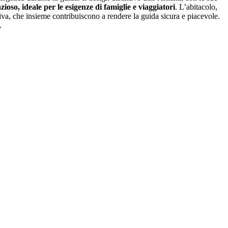
zioso, ideale per le esigenze di famiglie e viaggiatori
. L’abitacolo,
iva, che insieme contribuiscono a rendere la guida sicura e piacevole.
.