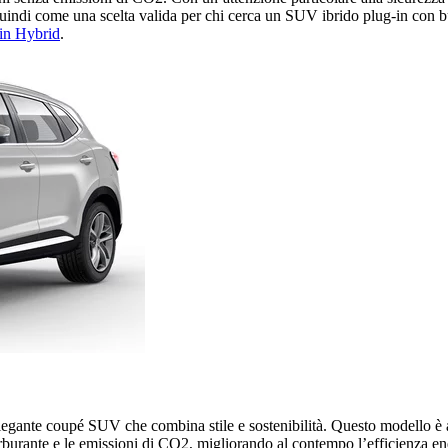
ndi come una scelta valida per chi cerca un SUV ibrido plug-in con buo
in Hybrid
.
egante coupé SUV che combina stile e sostenibilità. Questo modello è 
urante e le emissioni di CO2, migliorando al contempo l’efficienza energ