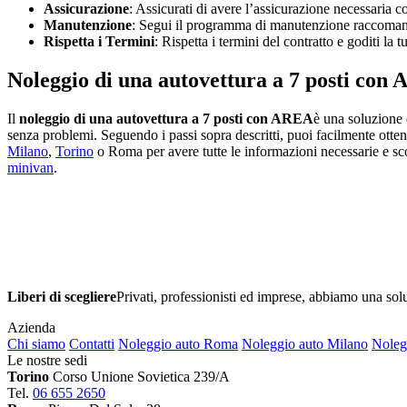
Assicurazione
: Assicurati di avere l’assicurazione necessaria 
Manutenzione
: Segui il programma di manutenzione raccomanda
Rispetta i Termini
: Rispetta i termini del contratto e goditi la 
Noleggio di una autovettura a 7 posti con
Il
noleggio di una autovettura a 7 posti con AREA
è una soluzione 
senza problemi. Seguendo i passi sopra descritti, puoi facilmente ottene
Milano
,
Torino
o Roma per avere tutte le informazioni necessarie e sc
minivan
.
Liberi di scegliere
Privati, professionisti ed imprese, abbiamo una sol
Azienda
Chi siamo
Contatti
Noleggio auto Roma
Noleggio auto Milano
Noleg
Le nostre sedi
Torino
Corso Unione Sovietica 239/A
Tel.
06 655 2650