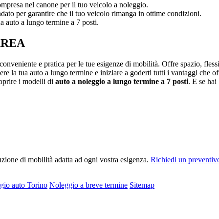
compresa nel canone per il tuo veicolo a noleggio.
to per garantire che il tuo veicolo rimanga in ottime condizioni.
tua auto a lungo termine a 7 posti.
 AREA
conveniente e pratica per le tue esigenze di mobilità. Offre spazio, fless
re la tua auto a lungo termine e iniziare a goderti tutti i vantaggi che of
oprire i modelli di
auto a noleggio a lungo termine a 7 posti
. E se hai
uzione di mobilità adatta ad ogni vostra esigenza.
Richiedi un preventivo
gio auto Torino
Noleggio a breve termine
Sitemap