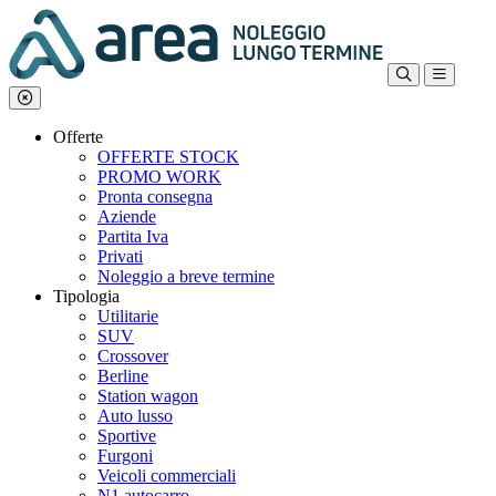
Offerte
OFFERTE STOCK
PROMO WORK
Pronta consegna
Aziende
Partita Iva
Privati
Noleggio a breve termine
Tipologia
Utilitarie
SUV
Crossover
Berline
Station wagon
Auto lusso
Sportive
Furgoni
Veicoli commerciali
N1 autocarro