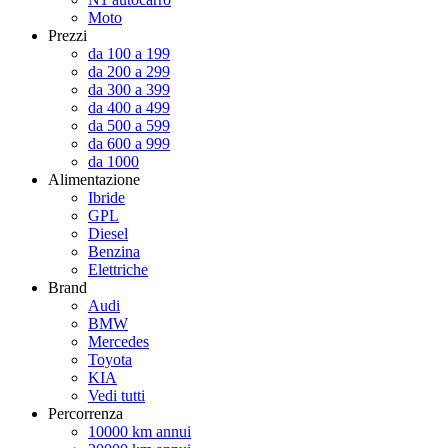
Moto
Prezzi
da 100 a 199
da 200 a 299
da 300 a 399
da 400 a 499
da 500 a 599
da 600 a 999
da 1000
Alimentazione
Ibride
GPL
Diesel
Benzina
Elettriche
Brand
Audi
BMW
Mercedes
Toyota
KIA
Vedi tutti
Percorrenza
10000 km annui