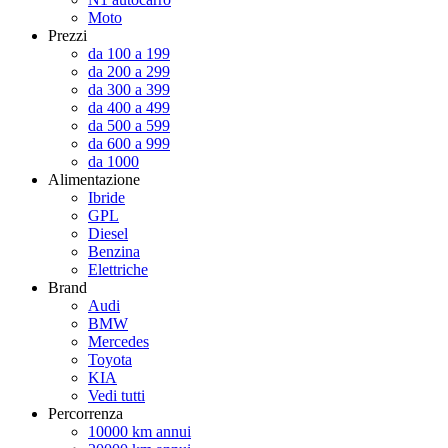
Moto
Prezzi
da 100 a 199
da 200 a 299
da 300 a 399
da 400 a 499
da 500 a 599
da 600 a 999
da 1000
Alimentazione
Ibride
GPL
Diesel
Benzina
Elettriche
Brand
Audi
BMW
Mercedes
Toyota
KIA
Vedi tutti
Percorrenza
10000 km annui