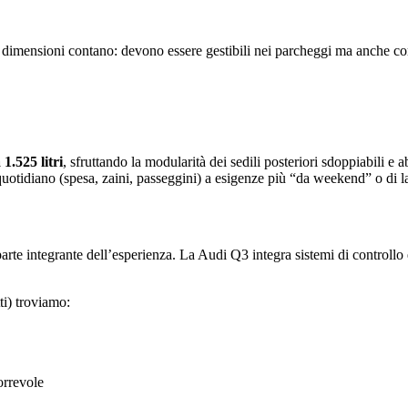
e dimensioni contano: devono essere gestibili nei parcheggi ma anche 
 1.525 litri
, sfruttando la modularità dei sedili posteriori sdoppiabili e ab
quotidiano (spesa, zaini, passeggini) a esigenze più “da weekend” o di lav
e integrante dell’esperienza. La Audi Q3 integra sistemi di controllo e 
ti) troviamo:
correvole