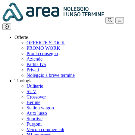
Offerte
OFFERTE STOCK
PROMO WORK
Pronta consegna
Aziende
Partita Iva
Privati
Noleggio a breve termine
Tipologia
Utilitarie
SUV
Crossover
Berline
Station wagon
Auto lusso
Sportive
Furgoni
Veicoli commerciali
N1 autocarro