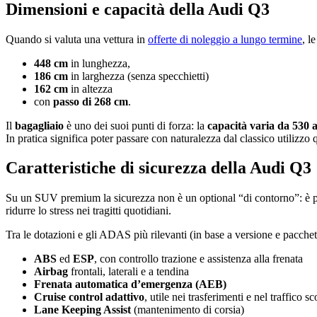
Dimensioni e capacità della Audi Q3
Quando si valuta una vettura in
offerte di noleggio a lungo termine
, l
448 cm
in lunghezza,
186 cm
in larghezza (senza specchietti)
162 cm
in altezza
con
passo di 268 cm
.
Il
bagagliaio
è uno dei suoi punti di forza: la
capacità varia da
530 a
In pratica significa poter passare con naturalezza dal classico utilizzo 
Caratteristiche di sicurezza della Audi Q3
Su un SUV premium la sicurezza non è un optional “di contorno”: è part
ridurre lo stress nei tragitti quotidiani.
Tra le dotazioni e gli ADAS più rilevanti (in base a versione e pacchet
ABS
ed
ESP
, con controllo trazione e assistenza alla frenata
Airbag
frontali, laterali e a tendina
Frenata automatica d’emergenza (AEB)
Cruise control adattivo
, utile nei trasferimenti e nel traffico s
Lane Keeping Assist
(mantenimento di corsia)