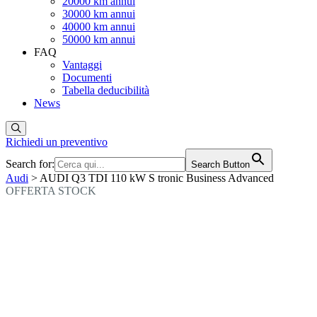
20000 km annui
30000 km annui
40000 km annui
50000 km annui
FAQ
Vantaggi
Documenti
Tabella deducibilità
News
Richiedi un preventivo
Search for:
Search Button
Audi
> AUDI Q3 TDI 110 kW S tronic Business Advanced
OFFERTA STOCK