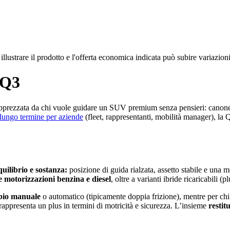
illustrare il prodotto e l'offerta economica indicata può subire variazi
 Q3
prezzata da chi vuole guidare un SUV premium senza pensieri: canone fiss
 lungo termine per aziende
(fleet, rappresentanti, mobilità manager), la Q
uilibrio e sostanza:
posizione di guida rialzata, assetto stabile e una 
otorizzazioni benzina e diesel
, oltre a varianti ibride ricaricabili 
bio manuale
o automatico (tipicamente doppia frizione), mentre per chi
 rappresenta un plus in termini di motricità e sicurezza. L’insieme
restit