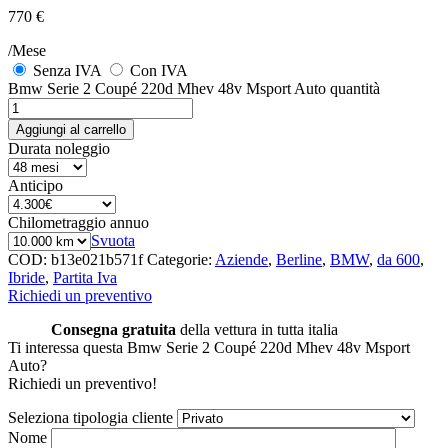
770 €
/Mese
Senza IVA
Con IVA
Bmw Serie 2 Coupé 220d Mhev 48v Msport Auto quantità
Aggiungi al carrello
Durata noleggio
Anticipo
Chilometraggio annuo
Svuota
COD:
b13e021b571f
Categorie:
Aziende
,
Berline
,
BMW
,
da 600
,
Ibride
,
Partita Iva
Richiedi un preventivo
Consegna gratuita
della vettura in tutta italia
Ti interessa questa Bmw Serie 2 Coupé 220d Mhev 48v Msport
Auto?
Richiedi un preventivo!
Seleziona tipologia cliente
Nome