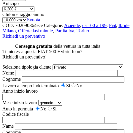
Anticipo
Chilometraggio annuo
Svuota
COD:
702090864ece
Categorie:
Aziende
,
da 100 a 199
,
Fiat
,
Ibride
,
Milano
,
Offerte last minute
,
Partita Iva
,
Torino
Richiedi un preventivo
Consegna gratuita
della vettura in tutta italia
Ti interessa questa FIAT 500 Hybrid Icon?
Richiedi un preventivo!
Seleziona tipologia cliente
Nome
Cognome
Lavoro a tempo indeterminato
Si
No
Anno inizio lavoro
Mese inizio lavoro
Auto in permuta
No
Si
Codice fiscale
Name
Cognome