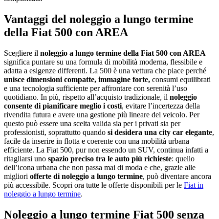
Vantaggi del noleggio a lungo termine
della Fiat 500 con AREA
Scegliere il
noleggio a lungo termine della Fiat 500 con AREA
significa puntare su una formula di mobilità moderna, flessibile e
adatta a esigenze differenti. La 500 è una vettura che piace perché
unisce dimensioni compatte, immagine forte,
consumi equilibrati
e una tecnologia sufficiente per affrontare con serenità l’uso
quotidiano. In più, rispetto all’acquisto tradizionale, il
noleggio
consente di pianificare meglio i costi
, evitare l’incertezza della
rivendita futura e avere una gestione più lineare del veicolo. Per
questo può essere una scelta valida sia per i privati sia per
professionisti, soprattutto quando
si desidera una city car elegante
,
facile da inserire in flotta e coerente con una mobilità urbana
efficiente. La Fiat 500, pur non essendo un SUV, continua infatti a
ritagliarsi uno
spazio preciso tra le auto più richieste
: quello
dell’icona urbana che non passa mai di moda e che, grazie alle
migliori
offerte di noleggio a lungo termine
, può diventare ancora
più accessibile. Scopri ora tutte le offerte disponibili per le
Fiat in
noleggio a lungo termine
.
Noleggio a lungo termine Fiat 500 senza