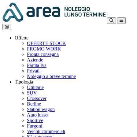
Offerte
OFFERTE STOCK
PROMO WORK
Pronta consegna
Aziende
Partita Iva
Privati
Noleggio a breve termine
Tipologia
Utilitarie
SUV
Crossover
Berline
Station wagon
Auto lusso
Sportive
Furgoni
Veicoli commerciali
N1 autocarro