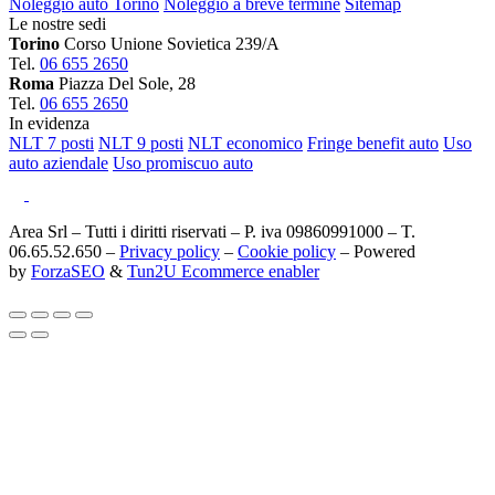
Noleggio auto Torino
Noleggio a breve termine
Sitemap
Le nostre sedi
Torino
Corso Unione Sovietica 239/A
Tel.
06 655 2650
Roma
Piazza Del Sole, 28
Tel.
06 655 2650
In evidenza
NLT 7 posti
NLT 9 posti
NLT economico
Fringe benefit auto
Uso
auto aziendale
Uso promiscuo auto
Area Srl – Tutti i diritti riservati – P. iva 09860991000 – T.
06.65.52.650 –
Privacy policy
–
Cookie policy
– Powered
by
ForzaSEO
&
Tun2U Ecommerce enabler