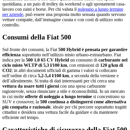
quotidiana, a un paio di trolley da weekend o agli spostamenti casa-
lavoro con zaini e borse. Per chi valuta il
noleggio a lungo termine
per aziende
, può essere una proposta molto sensata quando servono
vetture compatte, dall’immagine curata e con costi di utilizzo sotto
controllo.
Consumi della Fiat 500
Sul fronte dei consumi, la Fiat
500 Hybrid è pensata per garantire
efficienza
soprattutto nell’utilizzo misto urbano-extraurbano. Fiat
indica per la
500 1.0 65 CV Hybrid
un consumo di
carburante nel
ciclo misto WLTP di
5,3 l/100 km
, con emissioni di
120 g/km di
CO2
; in altri documenti ufficiali di gamma i valori si collocano
nell’ordine di circa
5,2-5,4 l/100 km
, a seconda della versione e
dell’allestimento. Si tratta di dati interessanti per chi cerca una
vettura da usare tutti i giorni
con una spesa carburante
ragionevole, senza rinunciare a stile e riconoscibilità. In un mercato
in cui molte
offerte di noleggio a lungo termine
si concentrano su
SUV e crossover, la
500 continua a distinguersi come alternativa
più compatta e razionale
, ideale per chi percorre soprattutto tragitti
cittadini e desidera una vettura facile da guidare e da mantenere
efficiente nel tempo.
Caratteristiche di sicurezza della Fiat 500