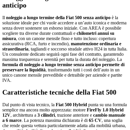
anticipo
Il
noleggio a lungo termine della Fiat 500 senza anticipo
è la
soluzione ideale per chi vuole accedere a un’auto iconica e moderna
senza dover sostenere un esborso iniziale. Con AREA è possibile
scegliere tra diverse durate contrattuali e
chilometri annui su
misura
, con un canone mensile fisso e tutto incluso: copertura
assicurativa (RCA, furto e incendio),
manutenzione ordinaria e
straordinaria
, tagliandi e soccorso stradale attivo H24 in tutta Italia.
Un consulente dedicato seguirà ogni fase del contratto, garantendo
massima trasparenza e serenità per tutta la durata del noleggio. La
formula di noleggio a lungo termine senza anticipo permette di
preservare la liquidità
, trasformando tutti i costi dell’auto in un
unico canone mensile prevedibile e detraibile per aziende e partite
IVA.
Caratteristiche tecniche della Fiat 500
Dal punto di vista tecnico, la
Fiat 500 Hybrid
punta su una formula
semplice ma ancora molto apprezzata: motore
FireFly 1.0 Hybrid
12V
, architettura a
3 cilindri
, trazione anteriore e
cambio manuale
a 6 marce
. La potenza massima dichiarata è di
65 CV
, una soglia
che rende questa vettura particolarmente adatta alla mobilità urbana,