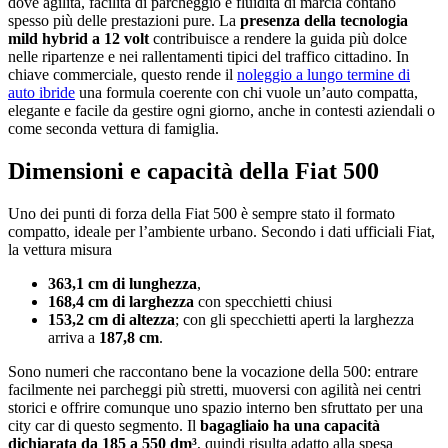
dove agilità, facilità di parcheggio e fluidità di marcia contano
spesso più delle prestazioni pure. La
presenza della tecnologia
mild hybrid a 12 volt
contribuisce a rendere la guida più dolce
nelle ripartenze e nei rallentamenti tipici del traffico cittadino. In
chiave commerciale, questo rende il
noleggio a lungo termine di
auto ibride
una formula coerente con chi vuole un’auto compatta,
elegante e facile da gestire ogni giorno, anche in contesti aziendali o
come seconda vettura di famiglia.
Dimensioni e capacità della Fiat 500
Uno dei punti di forza della Fiat 500 è sempre stato il formato
compatto, ideale per l’ambiente urbano. Secondo i dati ufficiali Fiat,
la vettura misura
363,1 cm di lunghezza
,
168,4 cm di larghezza
con specchietti chiusi
153,2 cm di altezza
; con gli specchietti aperti la larghezza
arriva a
187,8 cm
.
Sono numeri che raccontano bene la vocazione della 500: entrare
facilmente nei parcheggi più stretti, muoversi con agilità nei centri
storici e offrire comunque uno spazio interno ben sfruttato per una
city car di questo segmento. Il
bagagliaio ha una capacità
dichiarata da 185 a 550 dm³
, quindi risulta adatto alla spesa