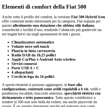
Elementi di comfort della Fiat 500
Anche sotto il profilo del comfort, la versione
Fiat 500 Hybrid Icon
offre contenuti molto interessanti per la categoria. Fiat segnala per
questo
allestimento una dotazione che abbina stile italiano
,
connettività e facilità d’uso, rendendo l’abitacolo più gradevole sia
nei tragitti brevi sia negli spostamenti di tutti i giorni.
Climatizzatore automatico
Volante nero soft-touch
Plancia in tinta carrozzeria
Radio DAB da 10,25 pollici
Apple CarPlay e Android Auto wireless
Servizi connessi
Porte USB A + C
4 altoparlanti
Cerchi in lega da 16 pollici
A questi elementi si possono aggiungere, in
base alla
configurazione, contenuti come sedili regolabili a 6 vie
, sedili e
parabrezza riscaldati, bracciolo anteriore,
specchietti elettrici con
sbrinamento e tetto panoramico
. Tutto questo contribuisce a
rendere la 500 non solo bella da vedere, ma anche piacevole da
vivere. È un aspetto importante perché nel noleggio non conta