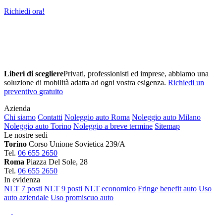
Richiedi ora!
Liberi di scegliere
Privati, professionisti ed imprese, abbiamo una
soluzione di mobilità adatta ad ogni vostra esigenza.
Richiedi un
preventivo gratuito
Azienda
Chi siamo
Contatti
Noleggio auto Roma
Noleggio auto Milano
Noleggio auto Torino
Noleggio a breve termine
Sitemap
Le nostre sedi
Torino
Corso Unione Sovietica 239/A
Tel.
06 655 2650
Roma
Piazza Del Sole, 28
Tel.
06 655 2650
In evidenza
NLT 7 posti
NLT 9 posti
NLT economico
Fringe benefit auto
Uso
auto aziendale
Uso promiscuo auto