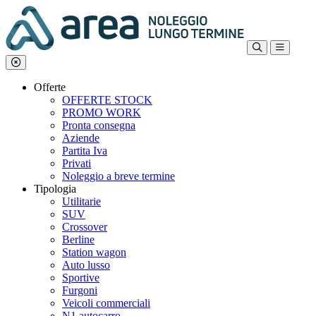
Offerte
OFFERTE STOCK
PROMO WORK
Pronta consegna
Aziende
Partita Iva
Privati
Noleggio a breve termine
Tipologia
Utilitarie
SUV
Crossover
Berline
Station wagon
Auto lusso
Sportive
Furgoni
Veicoli commerciali
N1 autocarro