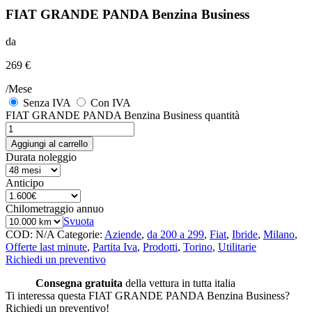
FIAT GRANDE PANDA Benzina Business
da
269 €
/Mese
Senza IVA
Con IVA
FIAT GRANDE PANDA Benzina Business quantità
Aggiungi al carrello
Durata noleggio
Anticipo
Chilometraggio annuo
Svuota
COD:
N/A
Categorie:
Aziende
,
da 200 a 299
,
Fiat
,
Ibride
,
Milano
,
Offerte last minute
,
Partita Iva
,
Prodotti
,
Torino
,
Utilitarie
Richiedi un preventivo
Consegna gratuita
della vettura in tutta italia
Ti interessa questa FIAT GRANDE PANDA Benzina Business?
Richiedi un preventivo!