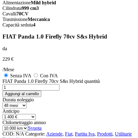
Alimentazione
Mild hybrid
Cilindrata
999 cm3
Cavalli
70CV
Trasmissione
Meccanica
Capacità seduta
4
FIAT Panda 1.0 Firefly 70cv S&s Hybrid
da
229 €
/Mese
Senza IVA
Con IVA
FIAT Panda 1.0 Firefly 70cv S&s Hybrid quantità
Aggiungi al carrello
Durata noleggio
Anticipo
Chilometraggio annuo
Svuota
COD:
N/A
Categorie:
Aziende
,
Fiat
,
Partita Iva
,
Prodotti
,
Utilitarie