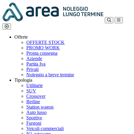
Offerte
OFFERTE STOCK
PROMO WORK
Pronta consegna
Aziende
Partita Iva
Privati
Noleggio a breve termine
Tipologia
Utilitarie
SUV
Crossover
Berline
Station wagon
Auto lusso
Sportive
Furgoni
Veicoli commerciali
N1 autocarro