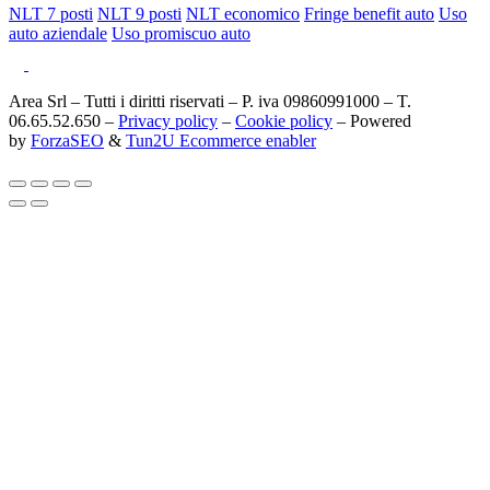
NLT 7 posti
NLT 9 posti
NLT economico
Fringe benefit auto
Uso
auto aziendale
Uso promiscuo auto
Area Srl – Tutti i diritti riservati – P. iva 09860991000 – T.
06.65.52.650 –
Privacy policy
–
Cookie policy
– Powered
by
ForzaSEO
&
Tun2U Ecommerce enabler