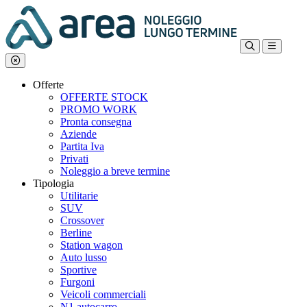
Offerte
OFFERTE STOCK
PROMO WORK
Pronta consegna
Aziende
Partita Iva
Privati
Noleggio a breve termine
Tipologia
Utilitarie
SUV
Crossover
Berline
Station wagon
Auto lusso
Sportive
Furgoni
Veicoli commerciali
N1 autocarro