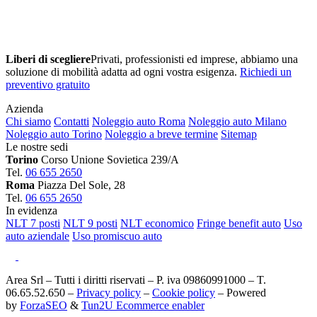
Liberi di scegliere
Privati, professionisti ed imprese, abbiamo una
soluzione di mobilità adatta ad ogni vostra esigenza.
Richiedi un
preventivo gratuito
Azienda
Chi siamo
Contatti
Noleggio auto Roma
Noleggio auto Milano
Noleggio auto Torino
Noleggio a breve termine
Sitemap
Le nostre sedi
Torino
Corso Unione Sovietica 239/A
Tel.
06 655 2650
Roma
Piazza Del Sole, 28
Tel.
06 655 2650
In evidenza
NLT 7 posti
NLT 9 posti
NLT economico
Fringe benefit auto
Uso
auto aziendale
Uso promiscuo auto
Area Srl – Tutti i diritti riservati – P. iva 09860991000 – T.
06.65.52.650 –
Privacy policy
–
Cookie policy
– Powered
by
ForzaSEO
&
Tun2U Ecommerce enabler