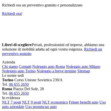
Richiedi ora un preventivo gratuito e personalizzato
Richiedi ora!
Liberi di scegliere
Privati, professionisti ed imprese, abbiamo una
soluzione di mobilità adatta ad ogni vostra esigenza.
Richiedi un
preventivo gratuito
Azienda
Chi siamo
Contatti
Noleggio auto Roma
Noleggio auto Milano
Noleggio auto Torino
Noleggio a breve termine
Sitemap
Le nostre sedi
Torino
Corso Unione Sovietica 239/A
Tel.
06 655 2650
Roma
Piazza Del Sole, 28
Tel.
06 655 2650
In evidenza
NLT 7 posti
NLT 9 posti
NLT economico
Fringe benefit auto
Uso
auto aziendale
Uso promiscuo auto