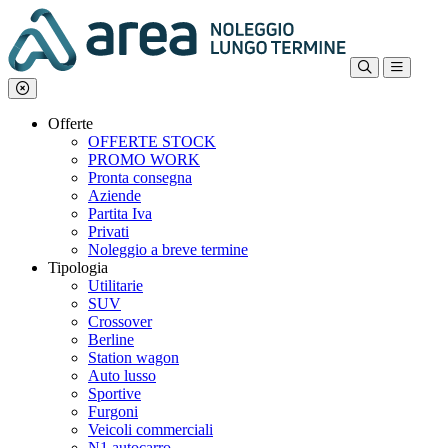
Offerte
OFFERTE STOCK
PROMO WORK
Pronta consegna
Aziende
Partita Iva
Privati
Noleggio a breve termine
Tipologia
Utilitarie
SUV
Crossover
Berline
Station wagon
Auto lusso
Sportive
Furgoni
Veicoli commerciali
N1 autocarro