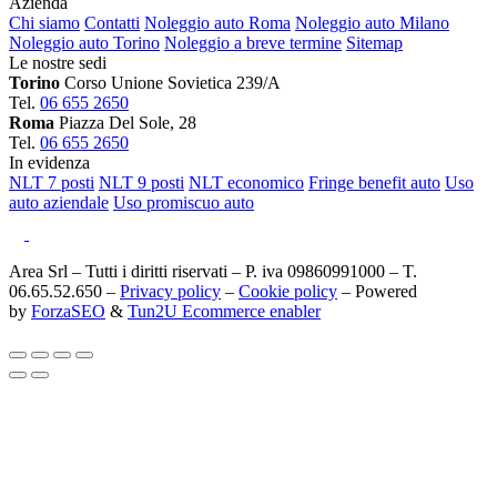
Azienda
Chi siamo
Contatti
Noleggio auto Roma
Noleggio auto Milano
Noleggio auto Torino
Noleggio a breve termine
Sitemap
Le nostre sedi
Torino
Corso Unione Sovietica 239/A
Tel.
06 655 2650
Roma
Piazza Del Sole, 28
Tel.
06 655 2650
In evidenza
NLT 7 posti
NLT 9 posti
NLT economico
Fringe benefit auto
Uso
auto aziendale
Uso promiscuo auto
Area Srl – Tutti i diritti riservati – P. iva 09860991000 – T.
06.65.52.650 –
Privacy policy
–
Cookie policy
– Powered
by
ForzaSEO
&
Tun2U Ecommerce enabler