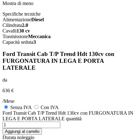
Mostra di meno
Specifiche tecniche
Alimentazione
Diesel
Cilindrata
2.0
Cavalli
130 cv
Trasmissione
Meccanica
Capacità seduta
3
Ford Transit Cab T/P Trend Hdt 130cv con
FURGONATURA IN LEGA E PORTA
LATERALE
da
636 €
/Mese
Senza IVA
Con IVA
Ford Transit Cab T/P Trend Hdt 130cv con FURGONATURA IN
LEGA E PORTA LATERALE quantità
Aggiungi al carrello
Durata noleggio