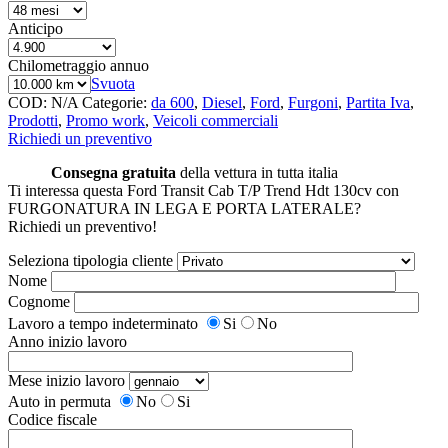
Anticipo
Chilometraggio annuo
Svuota
COD:
N/A
Categorie:
da 600
,
Diesel
,
Ford
,
Furgoni
,
Partita Iva
,
Prodotti
,
Promo work
,
Veicoli commerciali
Richiedi un preventivo
Consegna gratuita
della vettura in tutta italia
Ti interessa questa Ford Transit Cab T/P Trend Hdt 130cv con
FURGONATURA IN LEGA E PORTA LATERALE?
Richiedi un preventivo!
Seleziona tipologia cliente
Nome
Cognome
Lavoro a tempo indeterminato
Si
No
Anno inizio lavoro
Mese inizio lavoro
Auto in permuta
No
Si
Codice fiscale