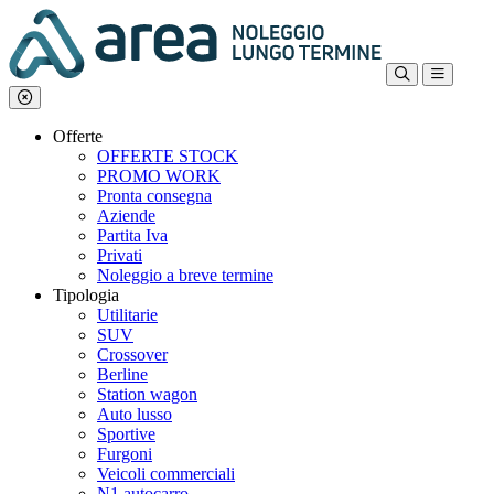
Offerte
OFFERTE STOCK
PROMO WORK
Pronta consegna
Aziende
Partita Iva
Privati
Noleggio a breve termine
Tipologia
Utilitarie
SUV
Crossover
Berline
Station wagon
Auto lusso
Sportive
Furgoni
Veicoli commerciali
N1 autocarro