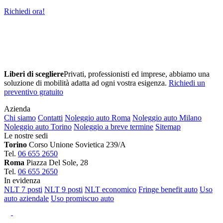
Richiedi ora!
Liberi di scegliere
Privati, professionisti ed imprese, abbiamo una
soluzione di mobilità adatta ad ogni vostra esigenza.
Richiedi un
preventivo gratuito
Azienda
Chi siamo
Contatti
Noleggio auto Roma
Noleggio auto Milano
Noleggio auto Torino
Noleggio a breve termine
Sitemap
Le nostre sedi
Torino
Corso Unione Sovietica 239/A
Tel.
06 655 2650
Roma
Piazza Del Sole, 28
Tel.
06 655 2650
In evidenza
NLT 7 posti
NLT 9 posti
NLT economico
Fringe benefit auto
Uso
auto aziendale
Uso promiscuo auto