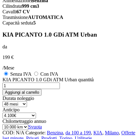
Alimentazione
Benzina
Cilindrata
999 cm3
Cavalli
67 CV
Trasmissione
AUTOMATICA
Capacità seduta
5
KIA PICANTO 1.0 GDi ATM Urban
da
199 €
/Mese
Senza IVA
Con IVA
KIA PICANTO 1.0 GDi ATM Urban quantità
Aggiungi al carrello
Durata noleggio
Anticipo
Chilometraggio annuo
Svuota
COD:
N/A
Categorie:
Benzina
,
da 100 a 199
,
KIA
,
Milano
,
Offerte
last minute
,
Privati
,
Prodotti
,
Torino
,
Utilitarie