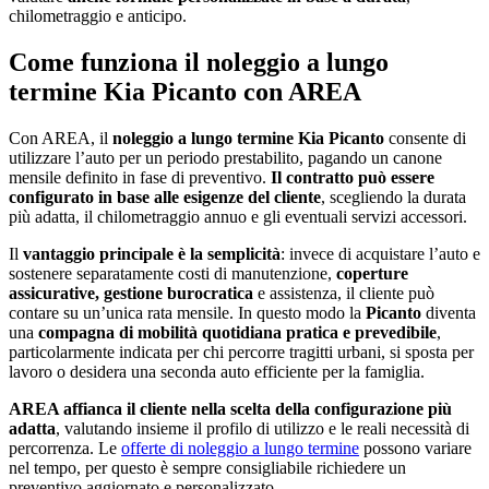
chilometraggio e anticipo.
Come funziona il noleggio a lungo
termine Kia Picanto con AREA
Con AREA, il
noleggio a lungo termine Kia Picanto
consente di
utilizzare l’auto per un periodo prestabilito, pagando un canone
mensile definito in fase di preventivo.
Il contratto può essere
configurato in base alle esigenze del cliente
, scegliendo la durata
più adatta, il chilometraggio annuo e gli eventuali servizi accessori.
Il
vantaggio principale è la semplicità
: invece di acquistare l’auto e
sostenere separatamente costi di manutenzione,
coperture
assicurative, gestione burocratica
e assistenza, il cliente può
contare su un’unica rata mensile. In questo modo la
Picanto
diventa
una
compagna di mobilità quotidiana pratica e prevedibile
,
particolarmente indicata per chi percorre tragitti urbani, si sposta per
lavoro o desidera una seconda auto efficiente per la famiglia.
AREA affianca il cliente nella scelta della configurazione più
adatta
, valutando insieme il profilo di utilizzo e le reali necessità di
percorrenza. Le
offerte di noleggio a lungo termine
possono variare
nel tempo, per questo è sempre consigliabile richiedere un
preventivo aggiornato e personalizzato.