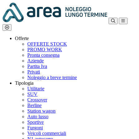
Offerte
OFFERTE STOCK
PROMO WORK
Pronta consegna
Aziende
Partita Iva
Privati
Noleggio a breve termine
Tipologia
Utilitarie
SUV
Crossover
Berline
Station wagon
Auto lusso
Sportive
Furgoni
Veicoli commerciali
N1 autocarro