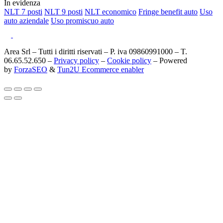
In evidenza
NLT 7 posti
NLT 9 posti
NLT economico
Fringe benefit auto
Uso
auto aziendale
Uso promiscuo auto
Area Srl – Tutti i diritti riservati – P. iva 09860991000 – T.
06.65.52.650 –
Privacy policy
–
Cookie policy
– Powered
by
ForzaSEO
&
Tun2U Ecommerce enabler