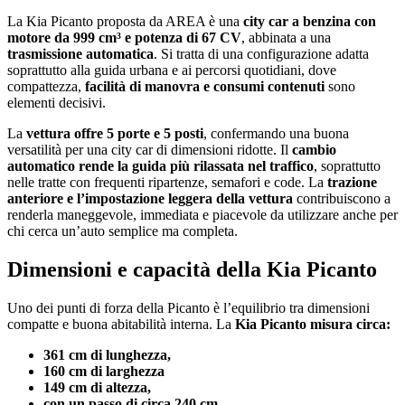
La Kia Picanto proposta da AREA è una
city car a benzina con
motore da 999 cm³ e potenza di 67 CV
, abbinata a una
trasmissione automatica
. Si tratta di una configurazione adatta
soprattutto alla guida urbana e ai percorsi quotidiani, dove
compattezza,
facilità di manovra e consumi contenuti
sono
elementi decisivi.
La
vettura offre 5 porte e 5 posti
, confermando una buona
versatilità per una city car di dimensioni ridotte. Il
cambio
automatico rende la guida più rilassata nel traffico
, soprattutto
nelle tratte con frequenti ripartenze, semafori e code. La
trazione
anteriore e l’impostazione leggera della vettura
contribuiscono a
renderla maneggevole, immediata e piacevole da utilizzare anche per
chi cerca un’auto semplice ma completa.
Dimensioni e capacità della Kia Picanto
Uno dei punti di forza della Picanto è l’equilibrio tra dimensioni
compatte e buona abitabilità interna. La
Kia Picanto misura circa:
361 cm di lunghezza,
160 cm di larghezza
149 cm di altezza,
con un passo di circa
240 cm
.