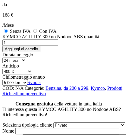
da
168 €
/Mese
Senza IVA
Con IVA
KYMCO AGILITY 300 no Nodooe ABS quantità
Aggiungi al carrello
Durata noleggio
Anticipo
Chilometraggio annuo
Svuota
COD:
N/A
Categorie:
Benzina
,
da 200 a 299
,
Kymco
,
Prodotti
Richiedi un preventivo
Consegna gratuita
della vettura in tutta italia
Ti interessa questa KYMCO AGILITY 300 no Nodooe ABS?
Richiedi un preventivo!
Seleziona tipologia cliente
Nome