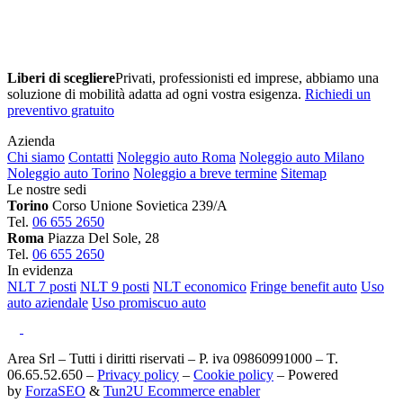
Liberi di scegliere
Privati, professionisti ed imprese, abbiamo una
soluzione di mobilità adatta ad ogni vostra esigenza.
Richiedi un
preventivo gratuito
Azienda
Chi siamo
Contatti
Noleggio auto Roma
Noleggio auto Milano
Noleggio auto Torino
Noleggio a breve termine
Sitemap
Le nostre sedi
Torino
Corso Unione Sovietica 239/A
Tel.
06 655 2650
Roma
Piazza Del Sole, 28
Tel.
06 655 2650
In evidenza
NLT 7 posti
NLT 9 posti
NLT economico
Fringe benefit auto
Uso
auto aziendale
Uso promiscuo auto
Area Srl – Tutti i diritti riservati – P. iva 09860991000 – T.
06.65.52.650 –
Privacy policy
–
Cookie policy
– Powered
by
ForzaSEO
&
Tun2U Ecommerce enabler