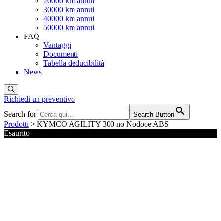
20000 km annui
30000 km annui
40000 km annui
50000 km annui
FAQ
Vantaggi
Documenti
Tabella deducibilità
News
Richiedi un preventivo
Search for:
Search Button
Prodotti
> KYMCO AGILITY 300 no Nodooe ABS
Esaurito