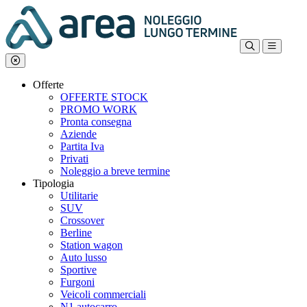
Offerte
OFFERTE STOCK
PROMO WORK
Pronta consegna
Aziende
Partita Iva
Privati
Noleggio a breve termine
Tipologia
Utilitarie
SUV
Crossover
Berline
Station wagon
Auto lusso
Sportive
Furgoni
Veicoli commerciali
N1 autocarro