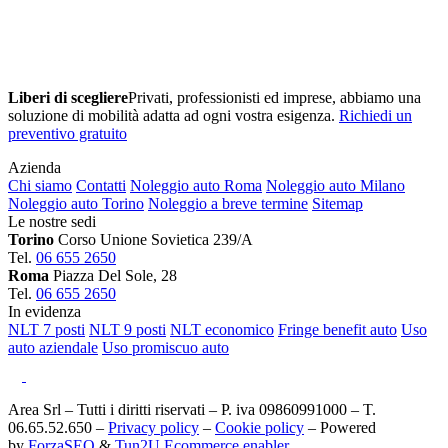
Liberi di scegliere
Privati, professionisti ed imprese, abbiamo una
soluzione di mobilità adatta ad ogni vostra esigenza.
Richiedi un
preventivo gratuito
Azienda
Chi siamo
Contatti
Noleggio auto Roma
Noleggio auto Milano
Noleggio auto Torino
Noleggio a breve termine
Sitemap
Le nostre sedi
Torino
Corso Unione Sovietica 239/A
Tel.
06 655 2650
Roma
Piazza Del Sole, 28
Tel.
06 655 2650
In evidenza
NLT 7 posti
NLT 9 posti
NLT economico
Fringe benefit auto
Uso
auto aziendale
Uso promiscuo auto
Area Srl – Tutti i diritti riservati – P. iva 09860991000 – T.
06.65.52.650 –
Privacy policy
–
Cookie policy
– Powered
by
ForzaSEO
&
Tun2U Ecommerce enabler