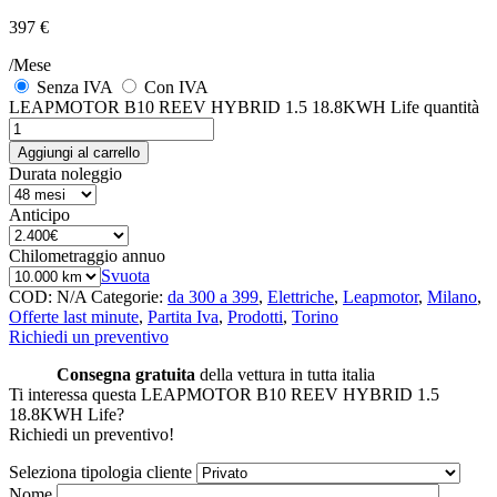
397 €
/Mese
Senza IVA
Con IVA
LEAPMOTOR B10 REEV HYBRID 1.5 18.8KWH Life quantità
Aggiungi al carrello
Durata noleggio
Anticipo
Chilometraggio annuo
Svuota
COD:
N/A
Categorie:
da 300 a 399
,
Elettriche
,
Leapmotor
,
Milano
,
Offerte last minute
,
Partita Iva
,
Prodotti
,
Torino
Richiedi un preventivo
Consegna gratuita
della vettura in tutta italia
Ti interessa questa LEAPMOTOR B10 REEV HYBRID 1.5
18.8KWH Life?
Richiedi un preventivo!
Seleziona tipologia cliente
Nome