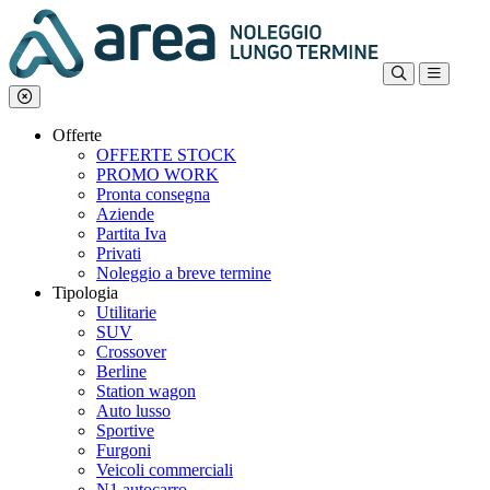
Offerte
OFFERTE STOCK
PROMO WORK
Pronta consegna
Aziende
Partita Iva
Privati
Noleggio a breve termine
Tipologia
Utilitarie
SUV
Crossover
Berline
Station wagon
Auto lusso
Sportive
Furgoni
Veicoli commerciali
N1 autocarro