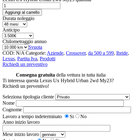
Aggiungi al carrello
Durata noleggio
Anticipo
Chilometraggio annuo
Svuota
COD:
N/A
Categorie:
Aziende
,
Crossover
,
da 500 a 599
,
Ibride
,
Lexus
,
Partita Iva
,
Prodotti
Richiedi un preventivo
Consegna gratuita
della vettura in tutta italia
Ti interessa questa Lexus Ux Hybrid Urban 2wd My23?
Richiedi un preventivo!
Seleziona tipologia cliente
Nome
Cognome
Lavoro a tempo indeterminato
Si
No
Anno inizio lavoro
Mese inizio lavoro