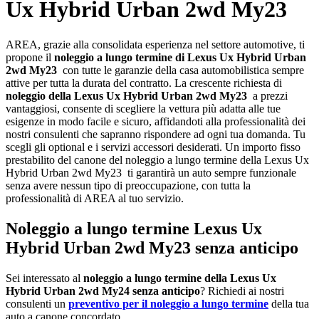
Ux Hybrid Urban 2wd My23
AREA, grazie alla consolidata esperienza nel settore automotive, ti
propone il
noleggio a lungo termine di Lexus Ux Hybrid Urban
2wd My23
con tutte le garanzie della casa automobilistica sempre
attive per tutta la durata del contratto. La crescente richiesta di
noleggio della Lexus Ux Hybrid Urban 2wd My23
a prezzi
vantaggiosi, consente di scegliere la vettura più adatta alle tue
esigenze in modo facile e sicuro, affidandoti alla professionalità dei
nostri consulenti che sapranno rispondere ad ogni tua domanda. Tu
scegli gli optional e i servizi accessori desiderati. Un importo fisso
prestabilito del canone del noleggio a lungo termine della Lexus Ux
Hybrid Urban 2wd My23 ti garantirà un auto sempre funzionale
senza avere nessun tipo di preoccupazione, con tutta la
professionalità di AREA al tuo servizio.
Noleggio a lungo termine Lexus Ux
Hybrid Urban 2wd My23 senza anticipo
Sei interessato al
noleggio a lungo termine della Lexus Ux
Hybrid Urban 2wd My24 senza anticipo
? Richiedi ai nostri
consulenti un
preventivo per il noleggio a lungo termine
della tua
auto a canone concordato.