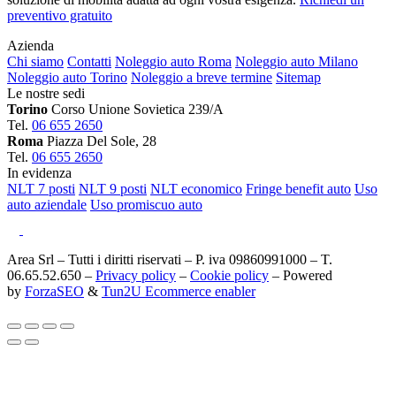
preventivo gratuito
Azienda
Chi siamo
Contatti
Noleggio auto Roma
Noleggio auto Milano
Noleggio auto Torino
Noleggio a breve termine
Sitemap
Le nostre sedi
Torino
Corso Unione Sovietica 239/A
Tel.
06 655 2650
Roma
Piazza Del Sole, 28
Tel.
06 655 2650
In evidenza
NLT 7 posti
NLT 9 posti
NLT economico
Fringe benefit auto
Uso
auto aziendale
Uso promiscuo auto
Area Srl – Tutti i diritti riservati – P. iva 09860991000 – T.
06.65.52.650 –
Privacy policy
–
Cookie policy
– Powered
by
ForzaSEO
&
Tun2U Ecommerce enabler