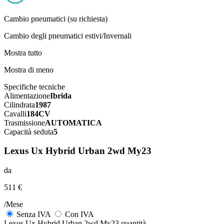
Cambio pneumatici (su richiesta)
Cambio degli pneumatici estivi/Invernali
Mostra tutto
Mostra di meno
Specifiche tecniche
Alimentazione
Ibrida
Cilindrata
1987
Cavalli
184CV
Trasmissione
AUTOMATICA
Capacità seduta
5
Lexus Ux Hybrid Urban 2wd My23
da
511 €
/Mese
Senza IVA
Con IVA
Lexus Ux Hybrid Urban 2wd My23 quantità