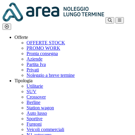
Offerte
OFFERTE STOCK
PROMO WORK
Pronta consegna
Aziende
Partita Iva
Privati
Noleggio a breve termine
Tipologia
Utilitarie
SUV
Crossover
Berline
Station wagon
Auto lusso
Sportive
Furgoni
Veicoli commerciali
N1 autocarro