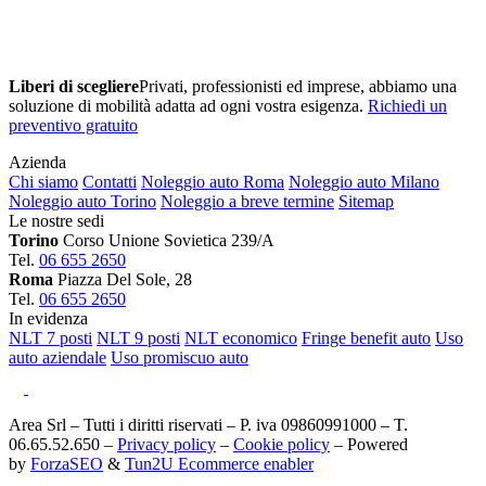
Liberi di scegliere
Privati, professionisti ed imprese, abbiamo una
soluzione di mobilità adatta ad ogni vostra esigenza.
Richiedi un
preventivo gratuito
Azienda
Chi siamo
Contatti
Noleggio auto Roma
Noleggio auto Milano
Noleggio auto Torino
Noleggio a breve termine
Sitemap
Le nostre sedi
Torino
Corso Unione Sovietica 239/A
Tel.
06 655 2650
Roma
Piazza Del Sole, 28
Tel.
06 655 2650
In evidenza
NLT 7 posti
NLT 9 posti
NLT economico
Fringe benefit auto
Uso
auto aziendale
Uso promiscuo auto
Area Srl – Tutti i diritti riservati – P. iva 09860991000 – T.
06.65.52.650 –
Privacy policy
–
Cookie policy
– Powered
by
ForzaSEO
&
Tun2U Ecommerce enabler