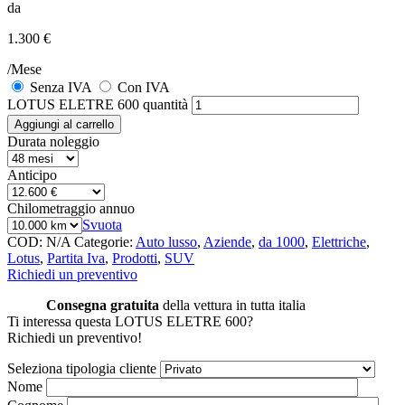
da
1.300 €
/Mese
Senza IVA
Con IVA
LOTUS ELETRE 600 quantità
Aggiungi al carrello
Durata noleggio
Anticipo
Chilometraggio annuo
Svuota
COD:
N/A
Categorie:
Auto lusso
,
Aziende
,
da 1000
,
Elettriche
,
Lotus
,
Partita Iva
,
Prodotti
,
SUV
Richiedi un preventivo
Consegna gratuita
della vettura in tutta italia
Ti interessa questa LOTUS ELETRE 600?
Richiedi un preventivo!
Seleziona tipologia cliente
Nome