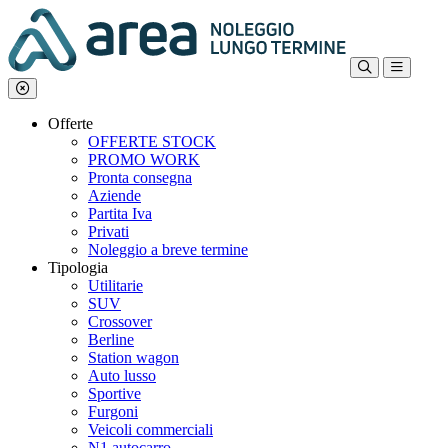
Offerte
OFFERTE STOCK
PROMO WORK
Pronta consegna
Aziende
Partita Iva
Privati
Noleggio a breve termine
Tipologia
Utilitarie
SUV
Crossover
Berline
Station wagon
Auto lusso
Sportive
Furgoni
Veicoli commerciali
N1 autocarro