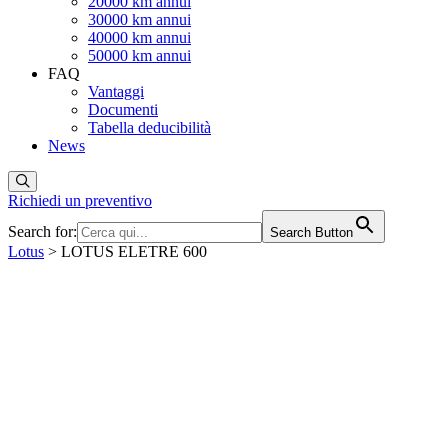
20000 km annui
30000 km annui
40000 km annui
50000 km annui
FAQ
Vantaggi
Documenti
Tabella deducibilità
News
Richiedi un preventivo
Search for:
Search Button
Lotus
> LOTUS ELETRE 600