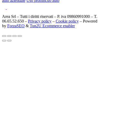
auto aziendale
Uso promiscuo auto
Area Srl – Tutti i diritti riservati – P. iva 09860991000 – T.
06.65.52.650 –
Privacy policy
–
Cookie policy
– Powered
by
ForzaSEO
&
Tun2U Ecommerce enabler