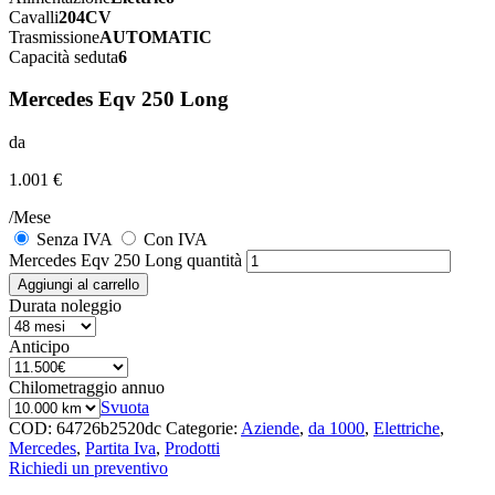
Cavalli
204CV
Trasmissione
AUTOMATIC
Capacità seduta
6
Mercedes Eqv 250 Long
da
1.001 €
/Mese
Senza IVA
Con IVA
Mercedes Eqv 250 Long quantità
Aggiungi al carrello
Durata noleggio
Anticipo
Chilometraggio annuo
Svuota
COD:
64726b2520dc
Categorie:
Aziende
,
da 1000
,
Elettriche
,
Mercedes
,
Partita Iva
,
Prodotti
Richiedi un preventivo