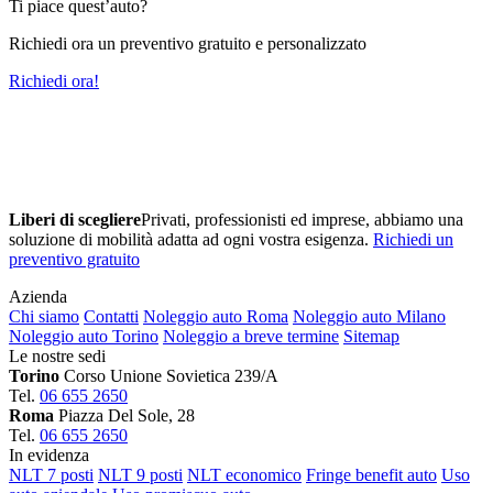
Ti piace quest’auto?
Richiedi ora un preventivo gratuito e personalizzato
Richiedi ora!
Liberi di scegliere
Privati, professionisti ed imprese, abbiamo una
soluzione di mobilità adatta ad ogni vostra esigenza.
Richiedi un
preventivo gratuito
Azienda
Chi siamo
Contatti
Noleggio auto Roma
Noleggio auto Milano
Noleggio auto Torino
Noleggio a breve termine
Sitemap
Le nostre sedi
Torino
Corso Unione Sovietica 239/A
Tel.
06 655 2650
Roma
Piazza Del Sole, 28
Tel.
06 655 2650
In evidenza
NLT 7 posti
NLT 9 posti
NLT economico
Fringe benefit auto
Uso