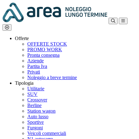
Offerte
OFFERTE STOCK
PROMO WORK
Pronta consegna
Aziende
Partita Iva
Privati
Noleggio a breve termine
Tipologia
Utilitarie
SUV
Crossover
Berline
Station wagon
Auto lusso
Sportive
Furgoni
Veicoli commerciali
N1 autocarro