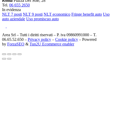
Roma
Piazza Del Sole, 28
Tel.
06 655 2650
In evidenza
NLT 7 posti
NLT 9 posti
NLT economico
Fringe benefit auto
Uso
auto aziendale
Uso promiscuo auto
Area Srl – Tutti i diritti riservati – P. iva 09860991000 – T.
06.65.52.650 –
Privacy policy
–
Cookie policy
– Powered
by
ForzaSEO
&
Tun2U Ecommerce enabler