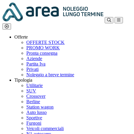
Offerte
OFFERTE STOCK
PROMO WORK
Pronta consegna
Aziende
Partita Iva
Privati
Noleggio a breve termine
Tipologia
Utilitarie
SUV
Crossover
Berline
Station wagon
Auto lusso
Sportive
Furgoni
Veicoli commerciali
N1 autocarro