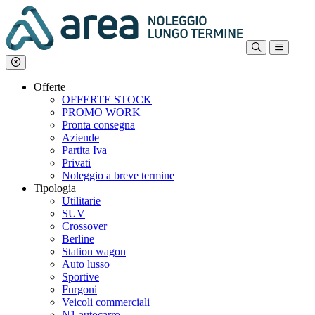
Offerte
OFFERTE STOCK
PROMO WORK
Pronta consegna
Aziende
Partita Iva
Privati
Noleggio a breve termine
Tipologia
Utilitarie
SUV
Crossover
Berline
Station wagon
Auto lusso
Sportive
Furgoni
Veicoli commerciali
N1 autocarro