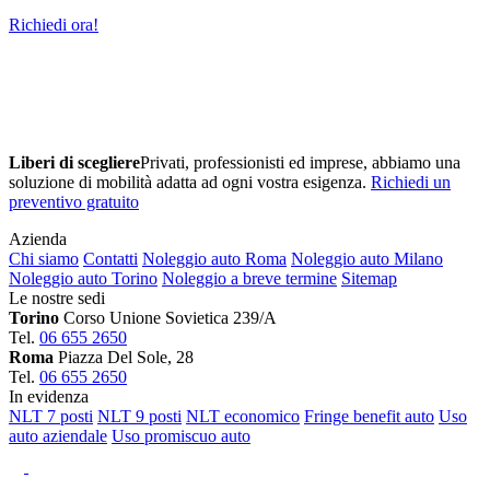
Richiedi ora!
Liberi di scegliere
Privati, professionisti ed imprese, abbiamo una
soluzione di mobilità adatta ad ogni vostra esigenza.
Richiedi un
preventivo gratuito
Azienda
Chi siamo
Contatti
Noleggio auto Roma
Noleggio auto Milano
Noleggio auto Torino
Noleggio a breve termine
Sitemap
Le nostre sedi
Torino
Corso Unione Sovietica 239/A
Tel.
06 655 2650
Roma
Piazza Del Sole, 28
Tel.
06 655 2650
In evidenza
NLT 7 posti
NLT 9 posti
NLT economico
Fringe benefit auto
Uso
auto aziendale
Uso promiscuo auto