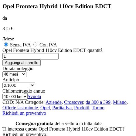
Opel Frontera Hybrid 110cv Edition EDCT
da
315 €
/Mese
Senza IVA
Con IVA
Opel Frontera Hybrid 110cv Edition EDCT quantità
Aggiungi al carrello
Durata noleggio
Anticipo
Chilometraggio annuo
Svuota
COD:
N/A
Categorie:
Aziende
,
Crossover
,
da 300 a 399
,
Milano
,
Offerte last minute
,
Opel
,
Partita Iva
,
Prodotti
,
Torino
Richiedi un preventivo
Consegna gratuita
della vettura in tutta italia
Ti interessa questa Opel Frontera Hybrid 110cv Edition EDCT?
Richiedi un preventivo!