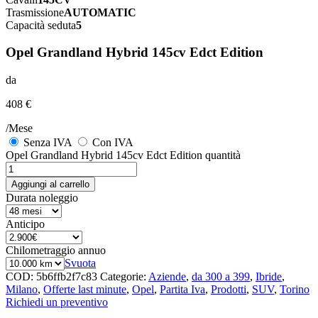
Trasmissione
AUTOMATIC
Capacità seduta
5
Opel Grandland Hybrid 145cv Edct Edition
da
408 €
/Mese
Senza IVA
Con IVA
Opel Grandland Hybrid 145cv Edct Edition quantità
Aggiungi al carrello
Durata noleggio
Anticipo
Chilometraggio annuo
Svuota
COD:
5b6ffb2f7c83
Categorie:
Aziende
,
da 300 a 399
,
Ibride
,
Milano
,
Offerte last minute
,
Opel
,
Partita Iva
,
Prodotti
,
SUV
,
Torino
Richiedi un preventivo