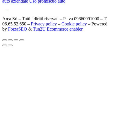
auto aziendale
Uso promiscuo auto
Area Srl – Tutti i diritti riservati – P. iva 09860991000 – T.
06.65.52.650 –
Privacy policy
–
Cookie policy
– Powered
by
ForzaSEO
&
Tun2U Ecommerce enabler