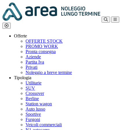
Offerte
OFFERTE STOCK
PROMO WORK
Pronta consegna
Aziende
Partita Iva
Privati
Noleggio a breve termine
Tipologia
Utilitarie
SUV
Crossover
Berline
Station wagon
Auto lusso
Sportive
Furgoni
Veicoli commerciali
N1 autocarro