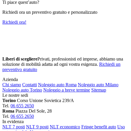
Ti piace quest’auto?
Richiedi ora un preventivo gratuito e personalizzato
Richiedi ora!
Liberi di scegliere
Privati, professionisti ed imprese, abbiamo una
soluzione di mobilità adatta ad ogni vostra esigenza.
Richiedi un
preventivo gratuito
Azienda
Chi siamo
Contatti
Noleggio auto Roma
Noleggio auto Milano
Noleggio auto Torino
Noleggio a breve termine
Sitemap
Le nostre sedi
Torino
Corso Unione Sovietica 239/A
Tel.
06 655 2650
Roma
Piazza Del Sole, 28
Tel.
06 655 2650
In evidenza
NLT 7 posti
NLT 9 posti
NLT economico
Fringe benefit auto
Uso