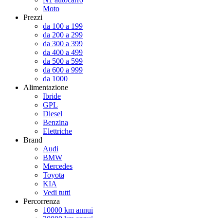
Moto
Prezzi
da 100 a 199
da 200 a 299
da 300 a 399
da 400 a 499
da 500 a 599
da 600 a 999
da 1000
Alimentazione
Ibride
GPL
Diesel
Benzina
Elettriche
Brand
Audi
BMW
Mercedes
Toyota
KIA
Vedi tutti
Percorrenza
10000 km annui