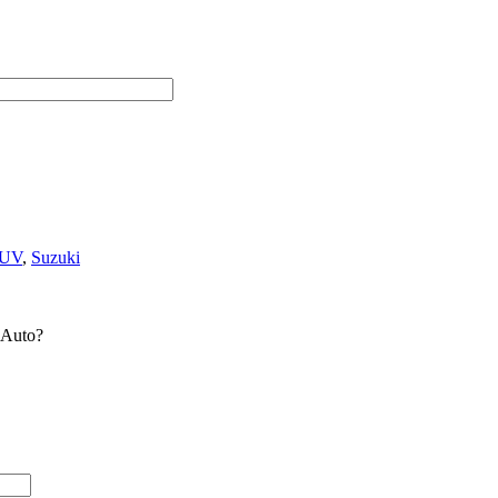
UV
,
Suzuki
 Auto?