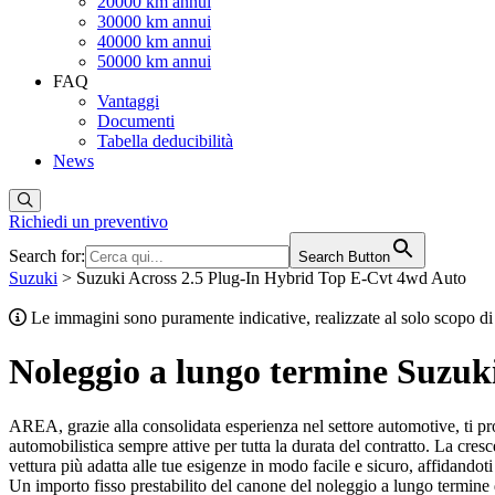
20000 km annui
30000 km annui
40000 km annui
50000 km annui
FAQ
Vantaggi
Documenti
Tabella deducibilità
News
Richiedi un preventivo
Search for:
Search Button
Suzuki
> Suzuki Across 2.5 Plug-In Hybrid Top E-Cvt 4wd Auto
Le immagini sono puramente indicative, realizzate al solo scopo di 
Noleggio a lungo termine Suzuk
AREA, grazie alla consolidata esperienza nel settore automotive, ti p
automobilistica sempre attive per tutta la durata del contratto. La cresc
vettura più adatta alle tue esigenze in modo facile e sicuro, affidandot
Un importo fisso prestabilito del canone del noleggio a lungo termin