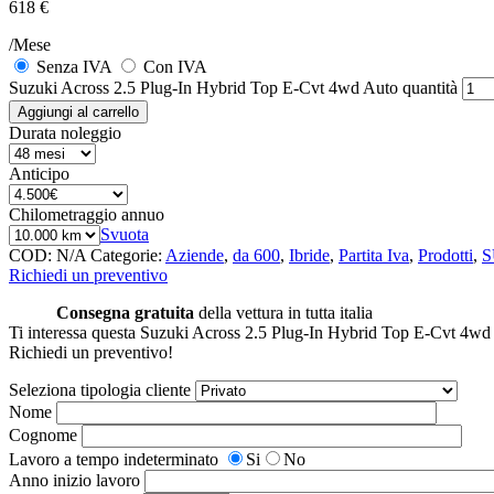
618 €
/Mese
Senza IVA
Con IVA
Suzuki Across 2.5 Plug-In Hybrid Top E-Cvt 4wd Auto quantità
Aggiungi al carrello
Durata noleggio
Anticipo
Chilometraggio annuo
Svuota
COD:
N/A
Categorie:
Aziende
,
da 600
,
Ibride
,
Partita Iva
,
Prodotti
,
S
Richiedi un preventivo
Consegna gratuita
della vettura in tutta italia
Ti interessa questa Suzuki Across 2.5 Plug-In Hybrid Top E-Cvt 4wd
Richiedi un preventivo!
Seleziona tipologia cliente
Nome
Cognome
Lavoro a tempo indeterminato
Si
No
Anno inizio lavoro