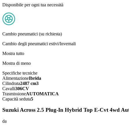
Disponibile per ogni tua necessità
Cambio pneumatici (su richiesta)
Cambio degli pneumatici estivi/Invernali
Mostra tutto
Mostra di meno
Specifiche tecniche
Alimentazione
Ibrida
Cilindrata
2487 cm3
Cavalli
306CV
Trasmissione
AUTOMATICA
Capacità seduta
5
Suzuki Across 2.5 Plug-In Hybrid Top E-Cvt 4wd Au
da