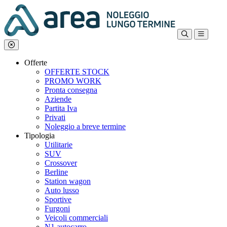
Offerte
OFFERTE STOCK
PROMO WORK
Pronta consegna
Aziende
Partita Iva
Privati
Noleggio a breve termine
Tipologia
Utilitarie
SUV
Crossover
Berline
Station wagon
Auto lusso
Sportive
Furgoni
Veicoli commerciali
N1 autocarro