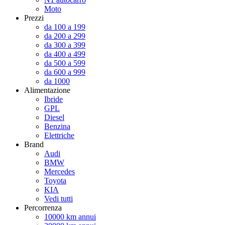
Moto
Prezzi
da 100 a 199
da 200 a 299
da 300 a 399
da 400 a 499
da 500 a 599
da 600 a 999
da 1000
Alimentazione
Ibride
GPL
Diesel
Benzina
Elettriche
Brand
Audi
BMW
Mercedes
Toyota
KIA
Vedi tutti
Percorrenza
10000 km annui