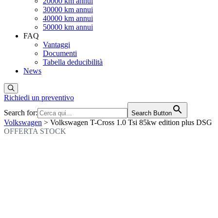
20000 km annui
30000 km annui
40000 km annui
50000 km annui
FAQ
Vantaggi
Documenti
Tabella deducibilità
News
Richiedi un preventivo
Search for:
Search Button
Volkswagen
> Volkswagen T-Cross 1.0 Tsi 85kw edition plus DSG
OFFERTA STOCK