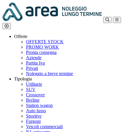
Offerte
OFFERTE STOCK
PROMO WORK
Pronta consegna
Aziende
Partita Iva
Privati
Noleggio a breve termine
Tipologia
Utilitarie
SUV
Crossover
Berline
Station wagon
Auto lusso
Sportive
Furgoni
Veicoli commerciali
N1 autocarro