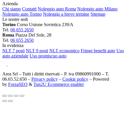
Azienda
Chi siamo
Contatti
Noleggio auto Roma
Noleggio auto Milano
Noleggio auto Torino
Noleggio a breve termine
Sitemap
Le nostre sedi
Torino
Corso Unione Sovietica 239/A
Tel.
06 655 2650
Roma
Piazza Del Sole, 28
Tel.
06 655 2650
In evidenza
NLT 7 posti
NLT 9 posti
NLT economico
Fringe benefit auto
Uso
auto aziendale
Uso promiscuo auto
Area Srl – Tutti i diritti riservati – P. iva 09860991000 – T.
06.65.52.650 –
Privacy policy
–
Cookie policy
– Powered
by
ForzaSEO
&
Tun2U Ecommerce enabler