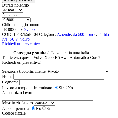
Aggiungi al carrello
Durata noleggio
Anticipo
Chilometraggio annuo
Svuota
COD:
1b437b5d0f04
Categorie:
Aziende
,
da 600
,
Ibride
,
Partita
Iva
,
SUV
,
Volvo
Richiedi un preventivo
Consegna gratuita
della vettura in tutta italia
Ti interessa questa Volvo Xc90 B5 Awd Automatico Core?
Richiedi un preventivo!
Seleziona tipologia cliente
Nome
Cognome
Lavoro a tempo indeterminato
Si
No
Anno inizio lavoro
Mese inizio lavoro
Auto in permuta
No
Si
Codice fiscale