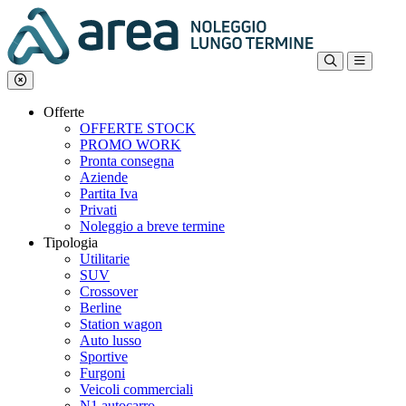
Offerte
OFFERTE STOCK
PROMO WORK
Pronta consegna
Aziende
Partita Iva
Privati
Noleggio a breve termine
Tipologia
Utilitarie
SUV
Crossover
Berline
Station wagon
Auto lusso
Sportive
Furgoni
Veicoli commerciali
N1 autocarro