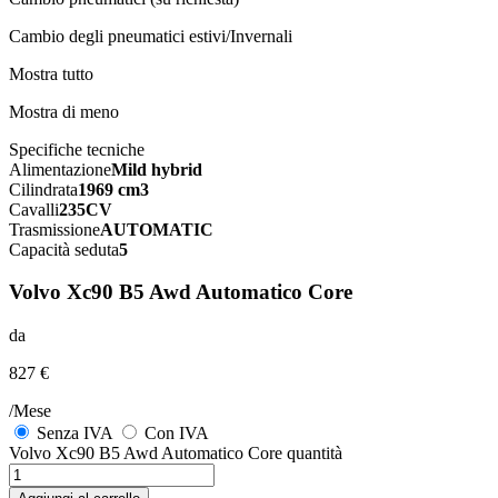
Cambio degli pneumatici estivi/Invernali
Mostra tutto
Mostra di meno
Specifiche tecniche
Alimentazione
Mild hybrid
Cilindrata
1969 cm3
Cavalli
235CV
Trasmissione
AUTOMATIC
Capacità seduta
5
Volvo Xc90 B5 Awd Automatico Core
da
827 €
/Mese
Senza IVA
Con IVA
Volvo Xc90 B5 Awd Automatico Core quantità