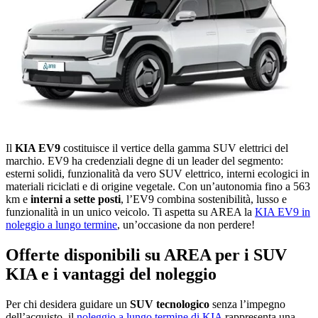
Il
KIA EV9
costituisce il vertice della gamma SUV elettrici del
marchio. EV9 ha credenziali degne di un leader del segmento:
esterni solidi, funzionalità da vero SUV elettrico, interni ecologici in
materiali riciclati e di origine vegetale. Con un’autonomia fino a 563
km e
interni a sette posti
, l’EV9 combina sostenibilità, lusso e
funzionalità in un unico veicolo. Ti aspetta su AREA la
KIA EV9 in
noleggio a lungo termine
, un’occasione da non perdere!
Offerte disponibili su AREA per i SUV
KIA e i vantaggi del noleggio
Per chi desidera guidare un
SUV tecnologico
senza l’impegno
dell’acquisto, il
noleggio a lungo termine di KIA
rappresenta una