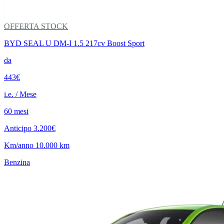
OFFERTA STOCK
BYD SEAL U DM-I 1.5 217cv Boost Sport
da
443€
i.e. / Mese
60 mesi
Anticipo 3.200€
Km/anno 10.000 km
Benzina