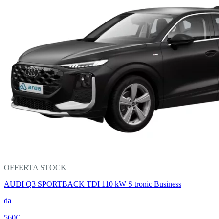
OFFERTA STOCK
AUDI Q3 SPORTBACK TDI 110 kW S tronic Business
da
560€