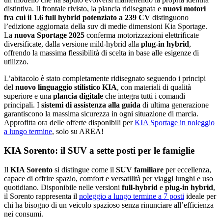
distintiva. Il frontale rivisto, la plancia ridisegnata e
nuovi motori
fra cui il 1.6 full hybrid potenziato a 239 CV
distinguono
l’edizione aggiornata della suv di medie dimensioni Kia Sportage.
La
nuova Sportage 2025
conferma motorizzazioni elettrificate
diversificate, dalla versione mild-hybrid alla
plug-in hybrid
,
offrendo la massima flessibilità di scelta in base alle esigenze di
utilizzo.
L’abitacolo è stato completamente ridisegnato seguendo i principi
del
nuovo linguaggio stilistico KIA
, con materiali di qualità
superiore e una
plancia digitale
che integra tutti i comandi
principali. I
sistemi di assistenza alla guida
di ultima generazione
garantiscono la massima sicurezza in ogni situazione di marcia.
Approfitta ora delle offerte disponibili per
KIA Sportage in noleggio
a lungo termine
, solo su AREA!
KIA Sorento: il SUV a sette posti per le famiglie
Il
KIA Sorento
si distingue come il
SUV familiare
per eccellenza,
capace di offrire spazio, comfort e versatilità per viaggi lunghi e uso
quotidiano. Disponibile nelle versioni
full-hybrid
e
plug-in hybrid
,
il Sorento rappresenta il
noleggio a lungo termine a 7 posti
ideale per
chi ha bisogno di un veicolo spazioso senza rinunciare all’efficienza
nei consumi.