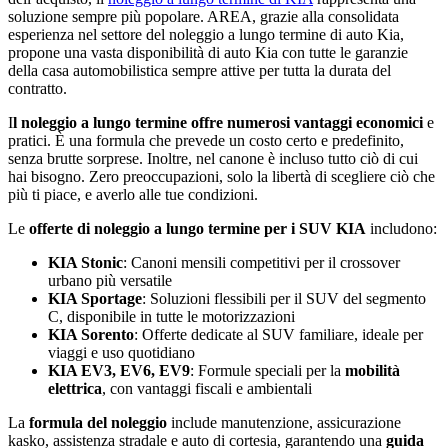
soluzione sempre più popolare. AREA, grazie alla consolidata
esperienza nel settore del noleggio a lungo termine di auto Kia,
propone una vasta disponibilità di auto Kia con tutte le garanzie
della casa automobilistica sempre attive per tutta la durata del
contratto.
I
l noleggio a lungo termine offre numerosi
vantaggi economici
e
pratici. È una formula che prevede un costo certo e predefinito,
senza brutte sorprese. Inoltre, nel canone è incluso tutto ciò di cui
hai bisogno. Zero preoccupazioni, solo la libertà di scegliere ciò che
più ti piace, e averlo alle tue condizioni.
Le
offerte di noleggio a lungo termine per i SUV KIA
includono:
KIA Stonic
: Canoni mensili competitivi per il crossover
urbano più versatile
KIA Sportage
: Soluzioni flessibili per il SUV del segmento
C, disponibile in tutte le motorizzazioni
KIA Sorento
: Offerte dedicate al SUV familiare, ideale per
viaggi e uso quotidiano
KIA EV3, EV6, EV9
: Formule speciali per la
mobilità
elettrica
, con vantaggi fiscali e ambientali
La
formula del noleggio
include manutenzione, assicurazione
kasko, assistenza stradale e auto di cortesia, garantendo una
guida