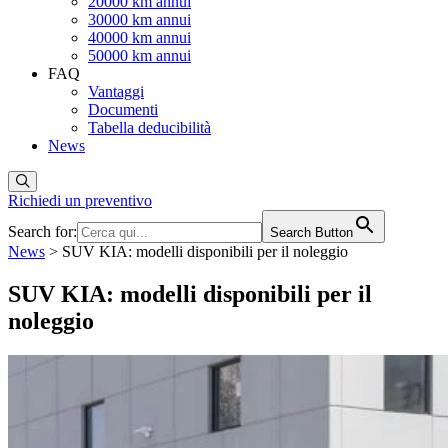
20000 km annui
30000 km annui
40000 km annui
50000 km annui
FAQ
Vantaggi
Documenti
Tabella deducibilità
News
Richiedi un preventivo
Search for:
Search Button
News
>
SUV KIA: modelli disponibili per il noleggio
SUV KIA: modelli disponibili per il
noleggio