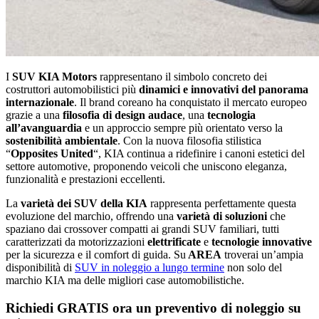
I
SUV KIA Motors
rappresentano il simbolo concreto dei
costruttori automobilistici più
dinamici e innovativi del panorama
internazionale
. Il brand coreano ha conquistato il mercato europeo
grazie a una
filosofia di design audace
, una
tecnologia
all’avanguardia
e un approccio sempre più orientato verso la
sostenibilità ambientale
. Con la nuova filosofia stilistica
“
Opposites United
“, KIA continua a ridefinire i canoni estetici del
settore automotive, proponendo veicoli che uniscono eleganza,
funzionalità e prestazioni eccellenti.
La
varietà dei SUV della KIA
rappresenta perfettamente questa
evoluzione del marchio, offrendo una
varietà di soluzioni
che
spaziano dai crossover compatti ai grandi SUV familiari, tutti
caratterizzati da motorizzazioni
elettrificate
e
tecnologie innovative
per la sicurezza e il comfort di guida. Su
AREA
troverai un’ampia
disponibilità di
SUV in noleggio a lungo termine
non solo del
marchio KIA ma delle migliori case automobilistiche.
Richiedi GRATIS ora un preventivo di noleggio su