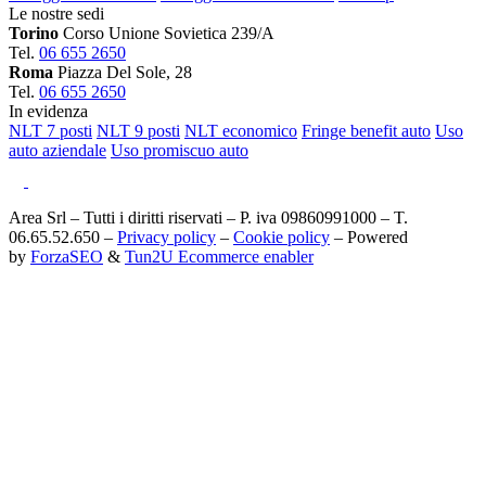
Le nostre sedi
Torino
Corso Unione Sovietica 239/A
Tel.
06 655 2650
Roma
Piazza Del Sole, 28
Tel.
06 655 2650
In evidenza
NLT 7 posti
NLT 9 posti
NLT economico
Fringe benefit auto
Uso
auto aziendale
Uso promiscuo auto
Area Srl – Tutti i diritti riservati – P. iva 09860991000 – T.
06.65.52.650 –
Privacy policy
–
Cookie policy
– Powered
by
ForzaSEO
&
Tun2U Ecommerce enabler