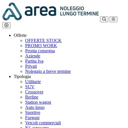
Offerte
OFFERTE STOCK
PROMO WORK
Pronta consegna
Aziende
Partita Iva
Privati
Noleggio a breve termine
Tipologia
Utilitarie
SUV
Crossover
Berline
Station wagon
Auto lusso
Sportive
Furgoni
Veicoli commerciali
N1 autocarro