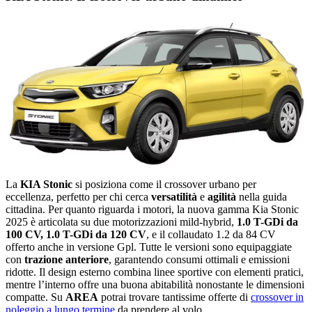
La
KIA Stonic
si posiziona come il crossover urbano per
eccellenza, perfetto per chi cerca
versatilità
e
agilità
nella guida
cittadina. Per quanto riguarda i motori, la nuova gamma Kia Stonic
2025 è articolata su due motorizzazioni mild-hybrid,
1.0 T-GDi da
100 CV, 1.0 T-GDi da 120 CV
, e il collaudato 1.2 da 84 CV
offerto anche in versione Gpl. Tutte le versioni sono equipaggiate
con
trazione anteriore
, garantendo consumi ottimali e emissioni
ridotte. Il design esterno combina linee sportive con elementi pratici,
mentre l’interno offre una buona abitabilità nonostante le dimensioni
compatte. Su
AREA
potrai trovare tantissime offerte di
crossover in
noleggio a lungo termine
da prendere al volo.