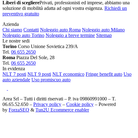
Liberi di scegliere
Privati, professionisti ed imprese, abbiamo una
soluzione di mobilità adatta ad ogni vostra esigenza.
Richiedi un
preventivo gratuito
Azienda
Chi siamo
Contatti
Noleggio auto Roma
Noleggio auto Milano
Noleggio auto Torino
Noleggio a breve termine
Sitemap
Le nostre sedi
Torino
Corso Unione Sovietica 239/A
Tel.
06 655 2650
Roma
Piazza Del Sole, 28
Tel.
06 655 2650
In evidenza
NLT 7 posti
NLT 9 posti
NLT economico
Fringe benefit auto
Uso
auto aziendale
Uso promiscuo auto
Area Srl – Tutti i diritti riservati – P. iva 09860991000 – T.
06.65.52.650 –
Privacy policy
–
Cookie policy
– Powered
by
ForzaSEO
&
Tun2U Ecommerce enabler