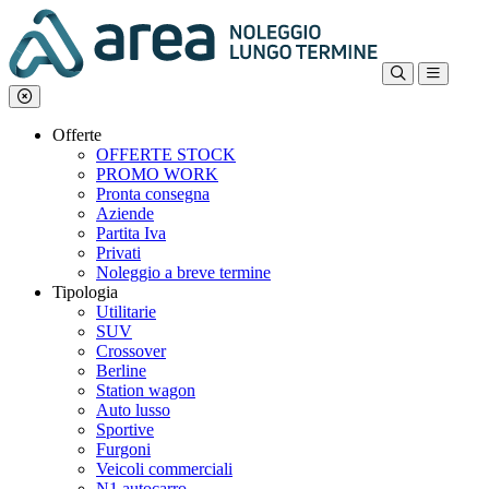
Offerte
OFFERTE STOCK
PROMO WORK
Pronta consegna
Aziende
Partita Iva
Privati
Noleggio a breve termine
Tipologia
Utilitarie
SUV
Crossover
Berline
Station wagon
Auto lusso
Sportive
Furgoni
Veicoli commerciali
N1 autocarro