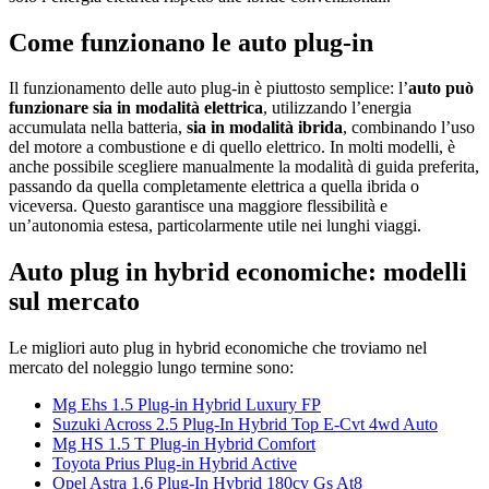
Come funzionano le auto plug-in
Il funzionamento delle auto plug-in è piuttosto semplice: l’
auto può
funzionare sia in modalità elettrica
, utilizzando l’energia
accumulata nella batteria,
sia in modalità ibrida
, combinando l’uso
del motore a combustione e di quello elettrico. In molti modelli, è
anche possibile scegliere manualmente la modalità di guida preferita,
passando da quella completamente elettrica a quella ibrida o
viceversa. Questo garantisce una maggiore flessibilità e
un’autonomia estesa, particolarmente utile nei lunghi viaggi.
Auto plug in hybrid economiche: modelli
sul mercato
Le migliori auto plug in hybrid economiche che troviamo nel
mercato del noleggio lungo termine sono:
Mg Ehs 1.5 Plug-in Hybrid Luxury FP
Suzuki Across 2.5 Plug-In Hybrid Top E-Cvt 4wd Auto
Mg HS 1.5 T Plug-in Hybrid Comfort
Toyota Prius Plug-in Hybrid Active
Opel Astra 1.6 Plug-In Hybrid 180cv Gs At8