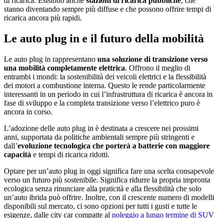
di ricarica. Esistono anche
stazioni di ricarica pubbliche
, che
stanno diventando sempre più diffuse e che possono offrire tempi di
ricarica ancora più rapidi.
Le auto plug in e il futuro della mobilità
Le auto plug in rappresentano
una soluzione di transizione verso
una mobilità completamente elettrica
. Offrono il meglio di
entrambi i mondi: la sostenibilità dei veicoli elettrici e la flessibilità
dei motori a combustione interna. Questo le rende particolarmente
interessanti in un periodo in cui l’infrastruttura di ricarica è ancora in
fase di sviluppo e la completa transizione verso l’elettrico puro è
ancora in corso.
L’adozione delle auto plug in è destinata a crescere nei prossimi
anni, supportata da politiche ambientali sempre più stringenti e
dall’
evoluzione tecnologica che porterà a batterie con maggiore
capacità
e tempi di ricarica ridotti.
Optare per un’auto plug in oggi significa fare una scelta consapevole
verso un futuro più sostenibile. Significa ridurre la propria impronta
ecologica senza rinunciare alla praticità e alla flessibilità che solo
un’auto ibrida può offrire. Inoltre, con il crescente numero di modelli
disponibili sul mercato, ci sono opzioni per tutti i gusti e tutte le
esigenze, dalle city car compatte al
noleggio a lungo termine di SUV